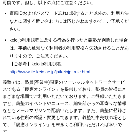
可能です。但し、以下の点にご注意ください。
慶應IDおよびパスワード忘れに関すること以外の、利用方法
などに関する問い合わせには応じかねますので、ご了承くだ
さい。
keio.jp利用規程に反する行為を行ったと義塾が判断した場合
は、事前の通知なく利用者の利用資格を失効させることがあ
りますので、ご注意ください。
【ご参考】keio.jp利用規程
http://www.itc.keio.ac.jp/ja/keiojp_rule.html
義塾では、塾員(卒業生)限定のソーシャルネットワークサービ
スである「慶應オンライン」を提供しており、塾員の皆様にさ
まざまな場面でご利用いただいております。ご登録いただきま
すと、義塾のイベントやニュース、編集部からの耳寄りな情報
などもメールマガジンで配信いたします。また、義塾に登録さ
れている住所の確認・変更もできます。義塾社中交歓の場とし
て、「慶應オンライン」を末永くご利用いただければ幸いで
す。