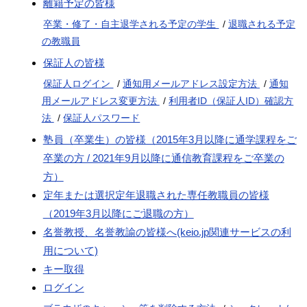
離籍予定の皆様
卒業・修了・自主退学される予定の学生
/
退職される予定
の教職員
保証人の皆様
保証人ログイン
/
通知用メールアドレス設定方法
/
通知
用メールアドレス変更方法
/
利用者ID（保証人ID）確認方
法
/
保証人パスワード
塾員（卒業生）の皆様（2015年3月以降に通学課程をご
卒業の方 / 2021年9月以降に通信教育課程をご卒業の
方）
定年または選択定年退職された専任教職員の皆様
（2019年3月以降にご退職の方）
名誉教授、名誉教諭の皆様へ(keio.jp関連サービスの利
用について)
キー取得
ログイン