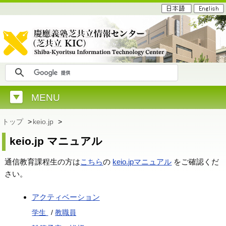
MENU
トップ
>
keio.jp
>
keio.jp マニュアル
通信教育課程生の方は
こちら
の
keio.jpマニュアル
をご確認くだ
さい。
アクティベーション
学生
/
教職員