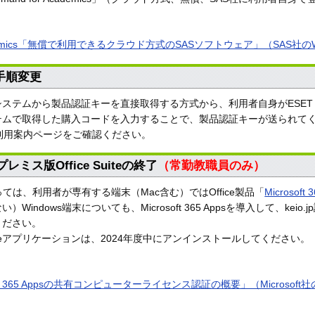
r Academics「無償で利用できるクラウド方式のSASソフトウェア」（SAS社
手順変更
ステムから製品認証キーを直接取得する方式から、利用者自身がESET
テムで取得した購入コードを入力することで、製品認証キーが送られて
利用案内ページをご確認ください。
ンプレミス版Office Suiteの終了
（常勤教職員のみ）
用にあたっては、利用者が専有する端末（Mac含む）ではOffice製品「
Microsoft 
ndows端末についても、Microsoft 365 Appsを導入して、keio.jp
ください。
たOfficeアプリケーションは、2024年度中にアンインストールしてください。
icrosoft 365 Appsの共有コンピューターライセンス認証の概要」（Microsof