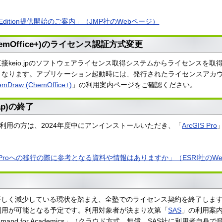
t Edition提供開始のご案内」（JMP社のWebページ）
 (ChemOffice+)のライセンス認証方式変更
接keio.jpのソフトウェアライセンス取得システムからライセンスを
となります。アプリケーション起動時には、発行されたライセンスアカ
emDraw (ChemOffice+)
」の利用案内ページをご確認ください。
Map)の終了
cMap)をご利用の方は、2024年度中にアンインストールいただき、「
ArcGIS Pro
GIS Proへの移行の際に参考となる資料や情報はありますか」（ESRI社のW
著しく減少している現状を踏まえ、全塾でのライセンス契約を終了します
利用が可能となる予定です。利用対象者が決まり次第「
SAS
」の利用案
emand for Academics」（クラウド方式、無償、SAS社に利用