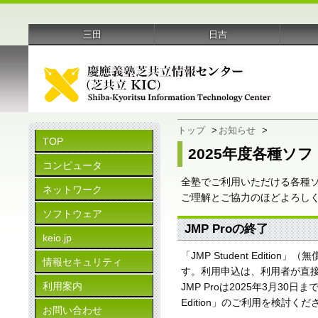
三田
日吉
トップ
>
お知らせ
>
TOP
2025年度各種
コンピュータ
全塾でご利用いただける各種
ネットワーク
ご理解とご協力のほどよろし
ソフトウェア
JMP Proの終了
keio.jp
「JMP Student Edit
情報セキュリティ
す。利用申込は、利用者が直接
利用案内
JMP Proは2025年3月30
Edition」のご利用を検討くだ
お問い合わせ