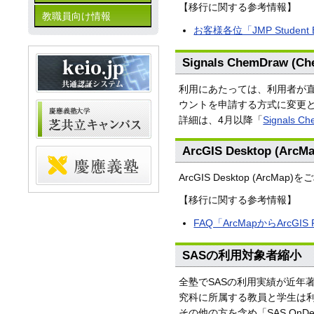
【移行に関する参考情報】
教職員向け情報
お客様各位「JMP Studen
Signals ChemDraw
利用にあたっては、利用者が直
ウントを申請する方式に変更
詳細は、4月以降「
Signals Ch
ArcGIS Desktop (Arc
ArcGIS Desktop (Ar
【移行に関する参考情報】
FAQ「ArcMapからArc
SASの利用対象者縮小
全塾でSASの利用実績が近年
究科に所属する教員と学生は
その他の方を含め「SAS OnD