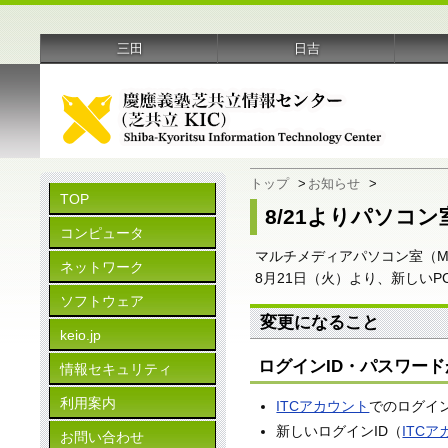
三田
日吉
トップ
>
お知らせ
>
TOP
8/21よりパソコ
コンピュータ
マルチメディアパソコン室（M
ネットワーク
8月21日（火）より、新しいP
ソフトウェア
変更になること
keio.jp
ログインID・パスワー
情報セキュリティ
利用案内
ITCアカウント
でのログイ
新しいログインID（
ITC
お問い合わせ