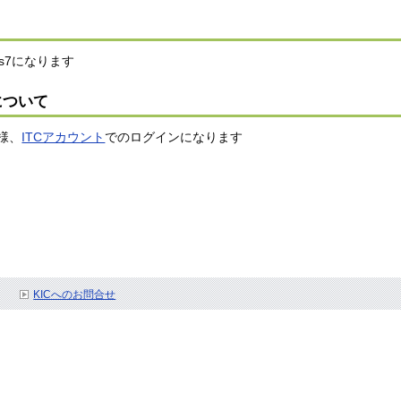
dows7になります
ンについて
様、
ITCアカウント
でのログインになります
KICへのお問合せ