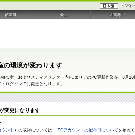
FAQ
信濃町
矢上
湘南藤沢
ン室の環境が変わります
MPC室）およびメディアセンター内PCエリアのPC更新作業を、8月1
C・ログインIDに変更となります。
ドが変更になります
ン
アカウント
）の取得については、
ITCアカウントの配布日について
を参照