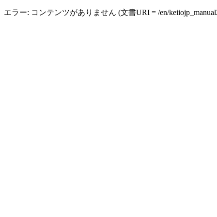
エラー: コンテンツがありません (文書URI = /en/keiiojp_manual2_fac