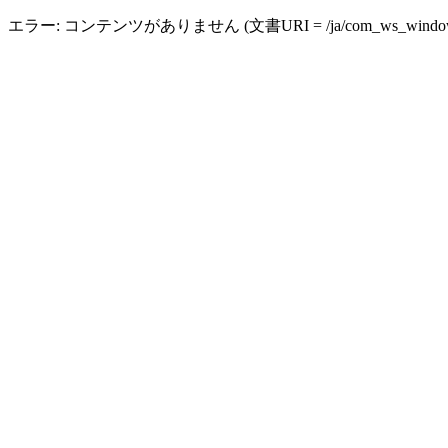
エラー: コンテンツがありません (文書URI = /ja/com_ws_windows_ba